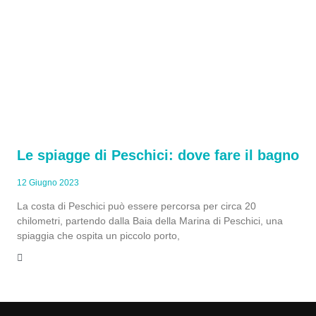
Le spiagge di Peschici: dove fare il bagno
12 Giugno 2023
La costa di Peschici può essere percorsa per circa 20
chilometri, partendo dalla Baia della Marina di Peschici, una
spiaggia che ospita un piccolo porto,